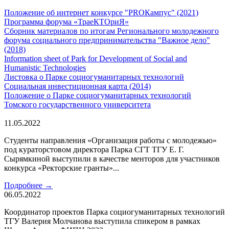
Положение об интернет конкурсе "PROКампус" (2021)
Программа форума «ТраеКТОриЯ»
Сборник материалов по итогам Регионального молодежного
форума социального предпринимательства "Важное дело"
(2018)
Information sheet of Park for Development of Social and
Humanistic Technologies
Листовка о Парке социогуманитарных технологий
Социальная инвестиционная карта (2014)
Положение о Парке социогуманитарных технологий
Томского государственного университета
11.05.2022
Студенты направления «Организация работы с молодежью»
под кураторстовом директора Парка СГТ ТГУ Е. Г.
Сырямкиной выступили в качестве менторов для участников
конкурса «Ректорские гранты»...
Подробнее →
06.05.2022
Координатор проектов Парка социогуманитарных технологий
ТГУ Валерия Молчанова выступила спикером в рамках